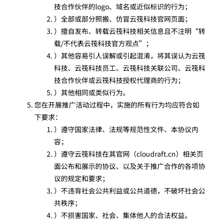
技合作伙伴的logo、域名或近似标识的行为；
）全部或部分照搬、仿冒云筏科技官网页面；
）擅自发布、转载云筏科技相关信息且不注明“转
载/不代表云筏科技官方观点”；
）其他容易引人误解或引起混淆，将其误认为云筏
科技、云筏科技员工、云筏科技关联公司、云筏科
技合作伙伴或云筏科技授权代理商的行为；
）其他相同或类似行为。
您在开展推广活动过程中，实施的所有行为均应符合如
下要求：
）遵守国家法律、法规等规范性文件、本协议内
容；
）遵守云筏科技在其官网（cloudraft.cn）相关页
面公布和展示的协议、以及关于推广合作的各项协
议的规定和要求；
）不违背社会公共利益或公共道德，不破坏社会公
共秩序；
）不损害国家、社会、集体他人的合法权益。