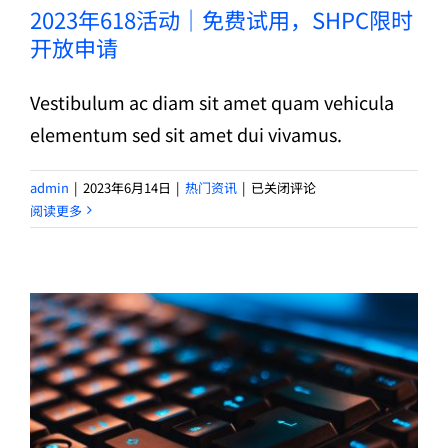
2023年618活动｜免费试用，SHPC限时
开放申请
Vestibulum ac diam sit amet quam vehicula
elementum sed sit amet dui vivamus.
2023
admin
|
2023年6月14日
|
热门资讯
|
已关闭评论
年
阅读更多
618
活
动
｜
免
费
试
用，
SHPC
[0615更新]位于美国的服务器突发情况通报
限